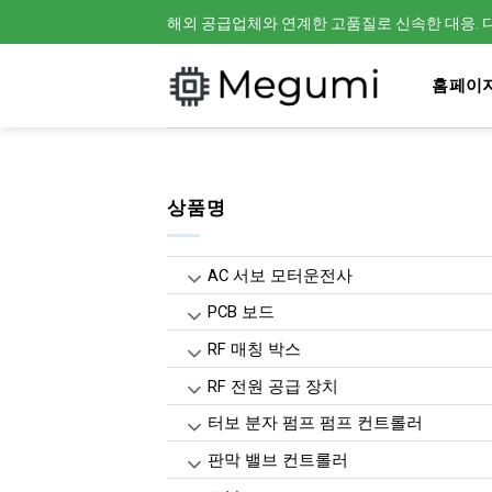
Skip
해외 공급업체와 연계한 고품질로 신속한 대응. 다
to
content
홈페이
상품명
AC 서보 모터운전사
PCB 보드
RF 매칭 박스
RF 전원 공급 장치
터보 분자 펌프 펌프 컨트롤러
판막 밸브 컨트롤러