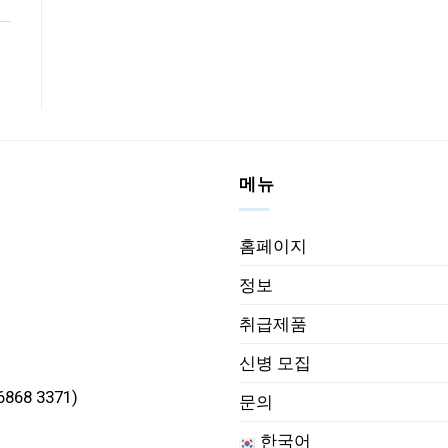
메뉴
홈페이지
정보
취급제품
신병 모집
868 3371)
문의
한국어