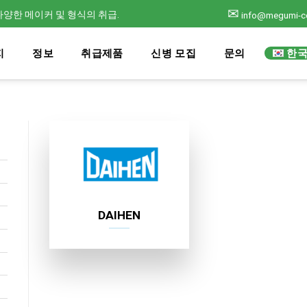
✉
양한 메이커 및 형식의 취급.
info@megumi-c
한
지
정보
취급제품
신병 모집
문의
DAIHEN