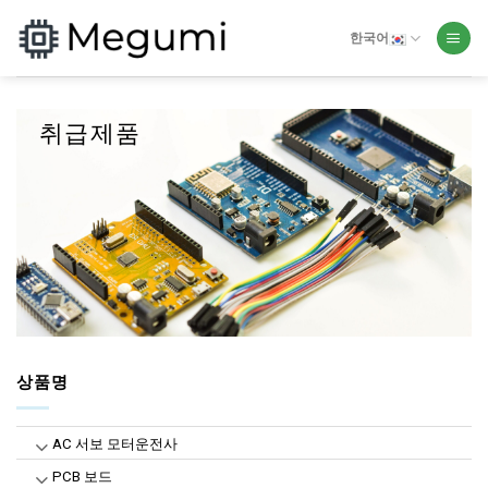
Skip
to
한국어
content
취급제품
상품명
AC 서보 모터운전사
PCB 보드