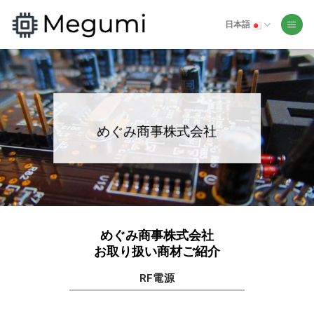
Skip
to
日本語
content
めぐみ商事株式会社
めぐみ商事株式会社
お取り扱い商材ご紹介
RF電源