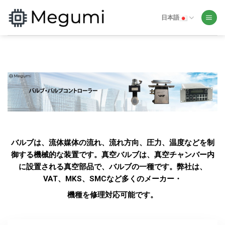
Skip
to
日本語
content
バルブは、流体媒体の流れ、流れ方向、圧力、温度などを制
御する機械的な装置です。真空バルブは、真空チャンバー内
に設置される真空部品で、バルブの一種です。弊社は、
VAT、MKS、SMCなど多くのメーカー・
機種を修理対応可能です。