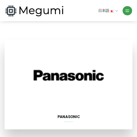
Skip
to
日本語
content
PANASONIC