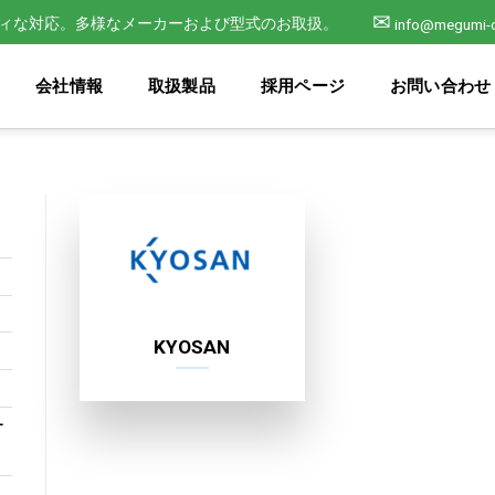
✉
ィな対応。多様なメーカーおよび型式のお取扱。
info@megumi-
会社情報
取扱製品
採用ページ
お問い合わせ
KYOSAN
ー