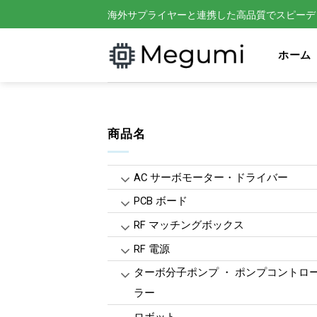
Skip
海外サプライヤーと連携した高品質でスピーデ
to
content
ホーム
商品名
AC サーボモーター・ドライバー
PCB ボード
RF マッチングボックス
RF 電源
ターボ分子ポンプ ・ ポンプコントロ
ラー