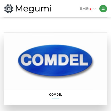
Skip
to
日本語
content
COMDEL