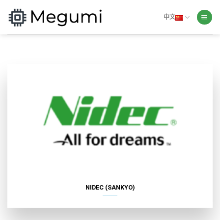
Skip
to
中文
content
NIDEC (SANKYO)