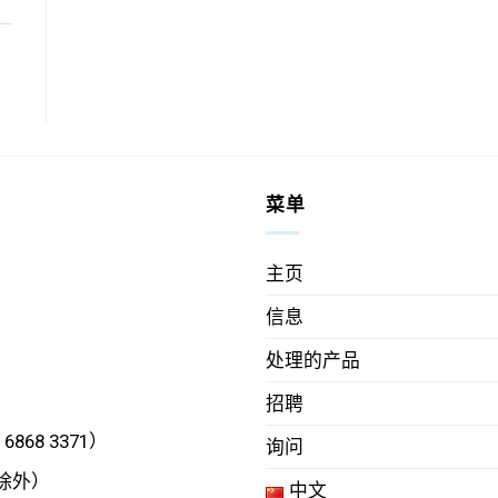
菜单
主页
信息
处理的产品
招聘
6868 3371）
询问
日除外）
中文