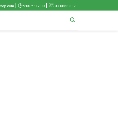
|
|
☏
🕒
corp.com
9:00 ～ 17:00
03-6868-3371