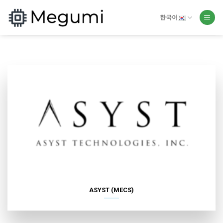
Skip
to
한국어
content
ASYST (MECS)