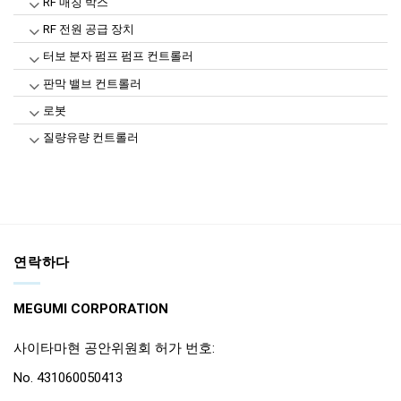
RF 매칭 박스
RF 전원 공급 장치
터보 분자 펌프 펌프 컨트롤러
판막 밸브 컨트롤러
로봇
질량유량 컨트롤러
연락하다
MEGUMI CORPORATION
사이타마현 공안위원회 허가 번호:
No. 431060050413