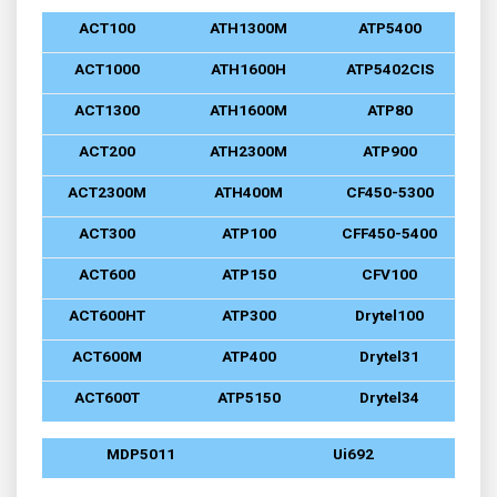
ACT100
ATH1300M
ATP5400
ACT1000
ATH1600H
ATP5402CIS
ACT1300
ATH1600M
ATP80
ACT200
ATH2300M
ATP900
ACT2300M
ATH400M
CF450-5300
ACT300
ATP100
CFF450-5400
ACT600
ATP150
CFV100
ACT600HT
ATP300
Drytel100
ACT600M
ATP400
Drytel31
ACT600T
ATP5150
Drytel34
MDP5011
Ui692