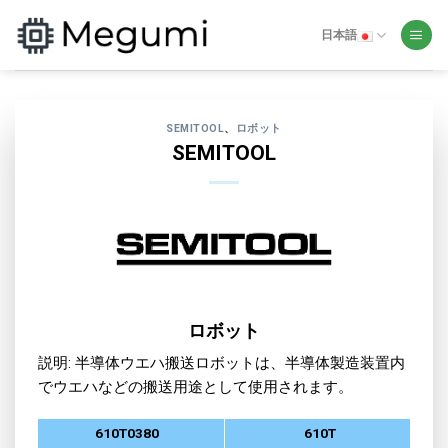
Skip
to
日本語
content
SEMITOOL
、
ロボット
SEMITOOL
ロボット
説明: 半導体ウエハ搬送ロボットは、半導体製造装置内
でウエハなどの搬送用途として使用されます。
610T0380
610T