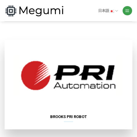
Skip
to
日本語
content
BROOKS PRI ROBOT