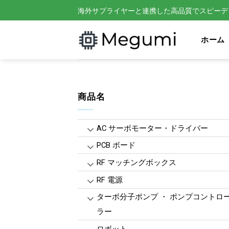
Skip
海外サプライヤーと連携した高品質でスピーデ
to
content
ホーム
商品名
AC サーボモーター・ドライバー
PCB ボード
RF マッチングボックス
RF 電源
ターボ分子ポンプ ・ ポンプコントロ
ラー