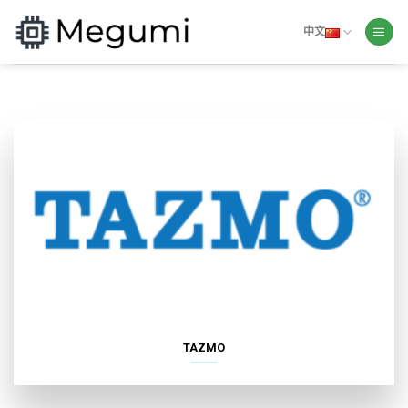
Skip
to
中文
content
TAZMO