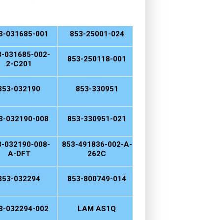
3-031685-001
853-25001-024
3-031685-002-
853-250118-001
2-C201
853-032190
853-330951
3-032190-008
853-330951-021
3-032190-008-
853-491836-002-A-
A-DFT
262C
853-032294
853-800749-014
3-032294-002
LAM AS1Q