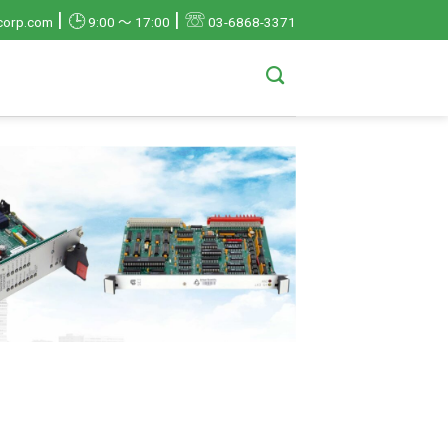
|
|
☏
🕒
corp.com
9:00 ～ 17:00
03-6868-3371